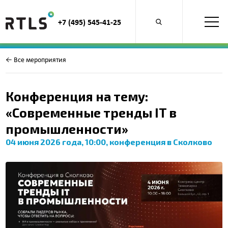
+7 (495) 545-41-25
Открыть
поиск
по
продуктам
← Все мероприятия
Конференция на тему:
«Современные тренды IT в
промышленности»
04 июня 2026 года, 10:00, конференция в Сколково