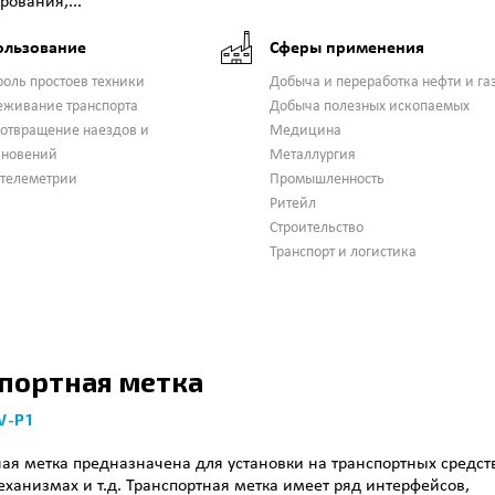
ования,...
ользование
Сферы применения
роль простоев техники
Добыча и переработка нефти и га
еживание транспорта
Добыча полезных ископаемых
отвращение наездов и
Медицина
кновений
Металлургия
 телеметрии
Промышленность
Ритейл
Строительство
Транспорт и логистика
портная метка
V-P1
ая метка предназначена для установки на транспортных средст
ханизмах и т.д. Транспортная метка имеет ряд интерфейсов,