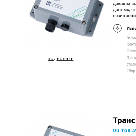
дающих во
данных, чт
позиционир
Исп
Гибр
Конт
Отсл
Пред
ПОДРОБНЕЕ
стол
Сбор
Транс
UU-TG8-4