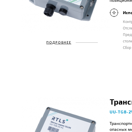
позиционир
Исп
Конт
Отсл
Пред
стол
ПОДРОБНЕЕ
Сбор
Транс
UU-TG8-2
Транспортн
опасных ме