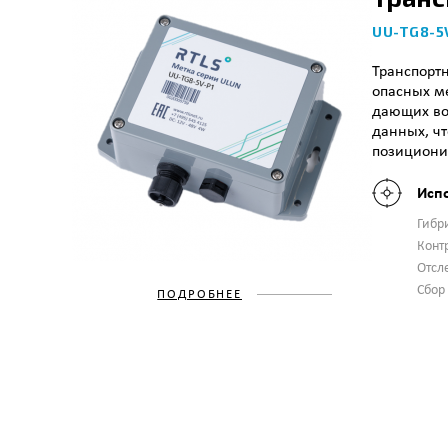
UU-TG8-5
Транспортн
опасных ме
дающих во
данных, чт
позиционир
Исп
Гибр
Конт
Отсл
Сбор
ПОДРОБНЕЕ