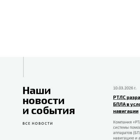
Наши
10.03.2026 г.
новости
РТЛС разра
БПЛА в усл
и события
навигации
Компания «РТ
ВСЕ НОВОСТИ
системы помо
аппаратов (Б
навигацию и а