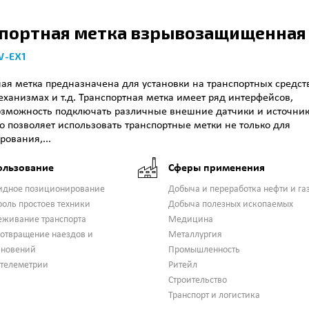
портная метка взрывозащищенная
V-EX1
ая метка предназначена для установки на транспортных средст
ханизмах и т.д. Транспортная метка имеет ряд интерфейсов,
зможность подключать различные внешние датчики и источни
о позволяет использовать транспортные метки не только для
ования,...
ользование
Сферы применения
идное позиционирование
Добыча и переработка нефти и га
роль простоев техники
Добыча полезных ископаемых
еживание транспорта
Медицина
отвращение наездов и
Металлургия
кновений
Промышленность
 телеметрии
Ритейл
Строительство
Транспорт и логистика