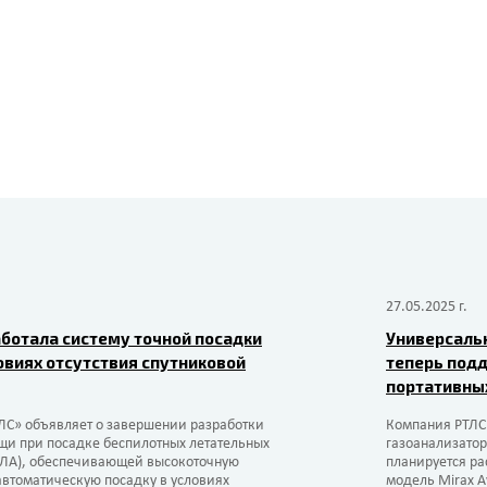
27.05.2025 г.
ботала систему точной посадки
Универсаль
овиях отсутствия спутниковой
теперь под
портативны
ЛС» объявляет о завершении разработки
Компания РТЛС
щи при посадке беспилотных летательных
газоанализато
ПЛА), обеспечивающей высокоточную
планируется р
втоматическую посадку в условиях
модель Mirax Av