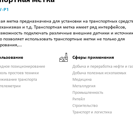
V-P1
ая метка предназначена для установки на транспортных средст
ханизмах и т.д. Транспортная метка имеет ряд интерфейсов,
зможность подключать различные внешние датчики и источни
о позволяет использовать транспортные метки не только для
ования,...
ользование
Сферы применения
идное позиционирование
Добыча и переработка нефти и га
роль простоев техники
Добыча полезных ископаемых
еживание транспорта
Медицина
 телеметрии
Металлургия
Промышленность
Ритейл
Строительство
Транспорт и логистика