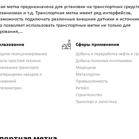
ая метка предназначена для установки на транспортных средст
ханизмах и т.д. Транспортная метка имеет ряд интерфейсов,
зможность подключать различные внешние датчики и источни
о позволяет использовать транспортные метки не только для
ования,...
ользование
Сферы применения
идное позиционирование
Добыча и переработка нефти и га
роль простоев техники
Добыча полезных ископаемых
еживание транспорта
Медицина
отвращение наездов и
Металлургия
кновений
Промышленность
 телеметрии
Ритейл
Строительство
Транспорт и логистика
портная метка