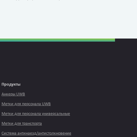
Продукты
Анкеры UWB
Метки для персонала UWB
Метки для персонала универсальные
Метки для транспорта
Система антинаезд/антистолкновение