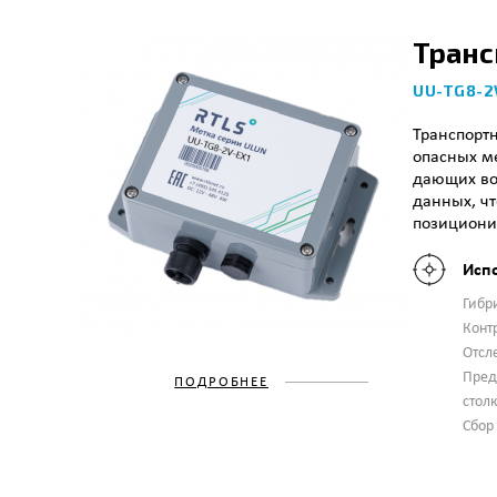
Транс
UU-TG8-2
Транспортн
опасных ме
дающих во
данных, чт
позиционир
Исп
Гибр
Конт
Отсл
Пред
ПОДРОБНЕЕ
стол
Сбор