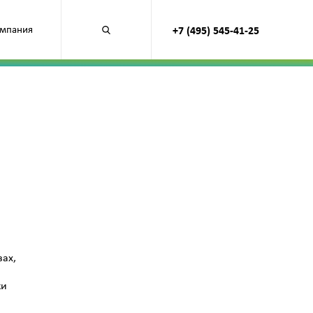
мпания
+7 (495) 545-41-25
Открыть
поиск
по
продуктам
вах,
ки