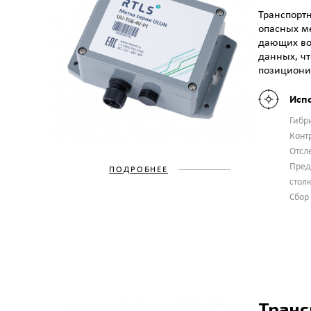
Транспортн
опасных ме
дающих во
данных, чт
позиционир
Исп
Гибр
Конт
Отсл
Пред
ПОДРОБНЕЕ
стол
Сбор
Транс