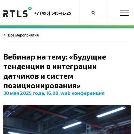
+7 (495) 545-41-25
Открыть
поиск
по
продуктам
← Все мероприятия
Вебинар на тему: «Будущие
тенденции в интеграции
датчиков и систем
позиционирования»
30 мая 2025 года, 16:00, web конференция