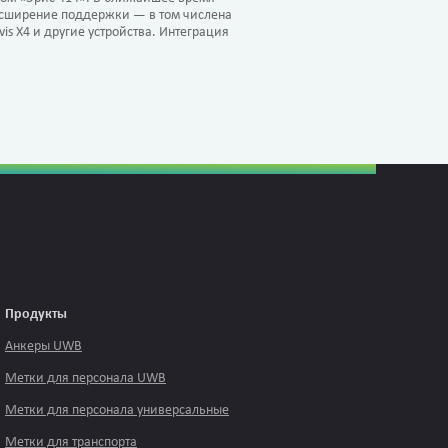
асширение поддержки — в том числена
is X4 и другие устройства. Интеграция
Продукты
Анкеры UWB
Метки для персонала UWB
Метки для персонала универсальные
Метки для транспорта