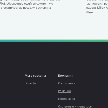
ПЛА), обеспечивающей высокоточную
планируется р
втоматическую посадку в условиях
модель Mirax Av
осу...
Мы в соцсетях
Компания
LinkedIn
О компании
Решения
Поддержка
Системные интеграторы