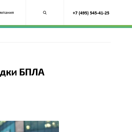
мпания
+7 (495) 545-41-25
Открыть
поиск
по
продуктам
адки БПЛА
»