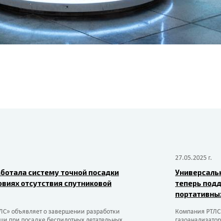
27.05.2025 г.
ботала систему точной посадки
Универсаль
овиях отсутствия спутниковой
теперь под
портативны
ЛС» объявляет о завершении разработки
Компания РТЛС
щи при посадке беспилотных летательных
газоанализато