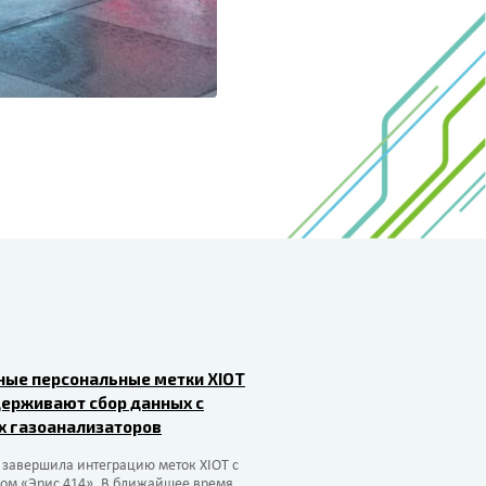
ные персональные метки XIOT
держивают сбор данных с
х газоанализаторов
 завершила интеграцию меток XIOT с
ром «Эрис 414». В ближайшее время