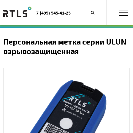
+7 (495) 545-41-25
Открыть
поиск
по
продуктам
Персональная метка серии ULUN
взрывозащищенная